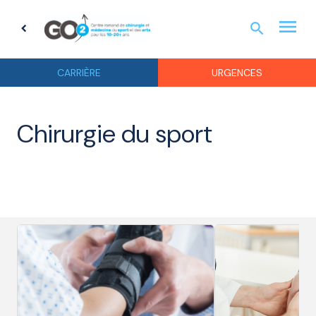
menu
search
chevron_left
URGEN
CARRIÈRE
URGENCES
Chirurgie du sport