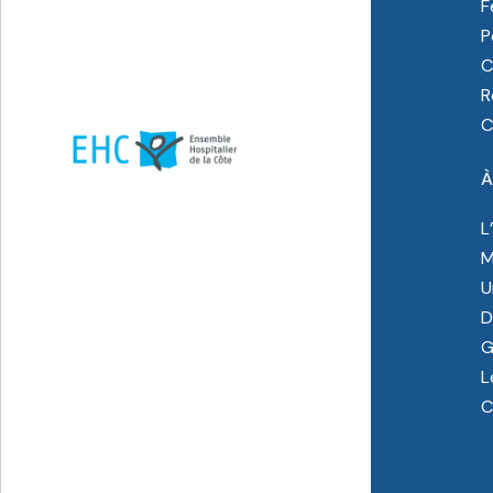
F
P
C
R
C
À
L
M
U
D
G
L
C