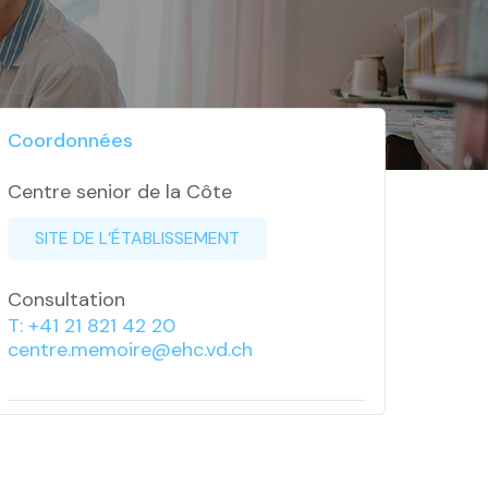
Coordonnées
Centre senior de la Côte
SITE DE L’ÉTABLISSEMENT
Consultation
T: +41 21 821 42 20
centre.memoire@ehc.vd.ch