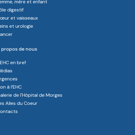
emme, mère et enfant
ôle digestif
œur et vaisseaux
eins et urologie
ancer
 propos de nous
’EHC en bref
édias
rgences
on à l’EHC
alerie de l'Hôpital de Morges
es Ailes du Coeur
ontacts