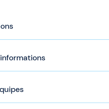
ions
 informations
équipes