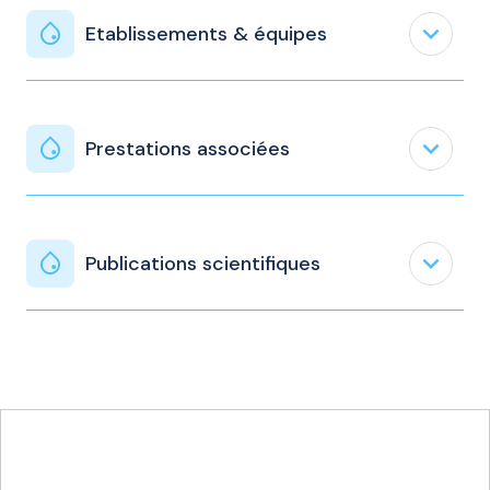
expand_less
Etablissements & équipes
expand_less
Prestations associées
expand_less
Publications scientifiques