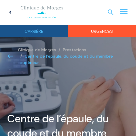
menu
search
chevron_left
URGEN
CARRIÈRE
URGENCES
Clinique de Morges
Prestations
Centre de l’épaule, du coude et du membre
supérieur
Centre de l’épaule, du
coude et du membre