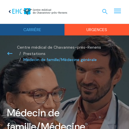
menu
search
chevron_left
URGEN
CARRIÈRE
URGENCES
Centre médical de Chavannes-près-Renens
Prestations
Médecin de famille/Médecine générale
Médecin de
famille/Médecine