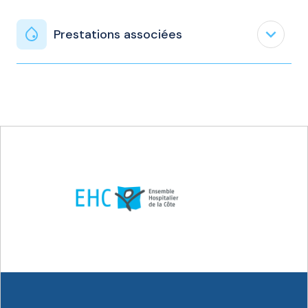
expand_less
Prestations associées