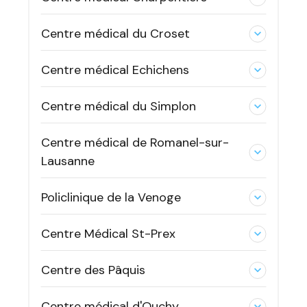
Centre médical du Croset
expand_less
Centre médical Echichens
expand_less
Centre médical du Simplon
expand_less
Centre médical de Romanel-sur-
expand_less
Lausanne
Policlinique de la Venoge
expand_less
Centre Médical St-Prex
expand_less
Centre des Pâquis
expand_less
Centre médical d'Ouchy
expand_less