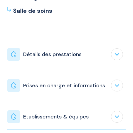
Salle de soins
expand_less
Détails des prestations
expand_less
Prises en charge et informations
expand_less
Etablissements & équipes