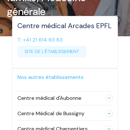
générale
Centre médical Arcades EPFL
T: +41 21 614 63 63
SITE DE L’ÉTABLISSEMENT
Nos autres établissements
Centre médical d'Aubonne
expand_less
Centre Médical de Bussigny
expand_less
Centre médical Charpentiers
expand_less