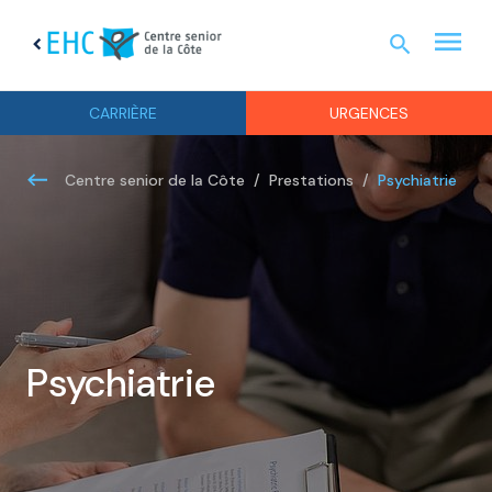
menu
search
chevron_left
URGEN
CARRIÈRE
URGENCES
Psychiatrie
Centre senior de la Côte
Prestations
Psychiatrie