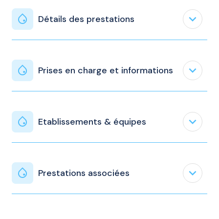
expand_less
Détails des prestations
expand_less
Prises en charge et informations
expand_less
Etablissements & équipes
expand_less
Prestations associées