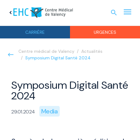
menu
search
chevron_left
URGEN
CARRIÈRE
URGENCES
Centre médical de Valency
Actualités
Symposium Digital Santé 2024
Symposium Digital Santé
2024
Media
29.01.2024