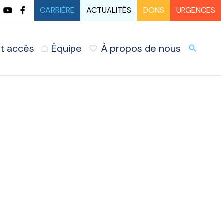
CARRIÈRE
ACTUALITÉS
DONS
URGENCES
t accès
Équipe
À propos de nous
URG
search