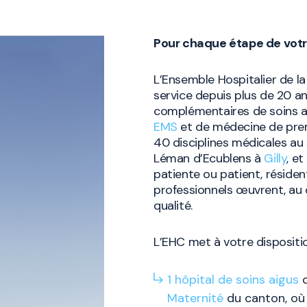
Pour chaque étape de vot
L’Ensemble Hospitalier de 
service depuis plus de 20 an
complémentaires de soins a
EMS
et de médecine de prem
40 disciplines médicales au 
Léman d’Ecublens à
Gilly
, e
patiente ou patient, résiden
professionnels œuvrent, au q
qualité.
L’EHC met à votre dispositi
1 hôpital de soins aigus
d
Maternité
du canton, où