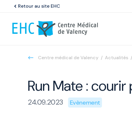
Retour au site EHC
chevron_left
Centre médical de Valency
Actualités
Run Mate : courir
24.09.2023
Evènement