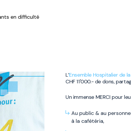
ants en difficulté
L’
Ensemble Hospitalier de l
CHF 11'000.- de dons, parta
Un immense MERCI pour leur 
Au public & au personnel
à la cafétéria,