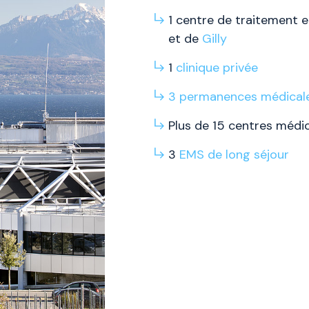
1 centre de traitement e
et de
Gilly
1
clinique privée
3
permanences
médical
Plus de 15 centres méd
3
EMS
de long
séjour