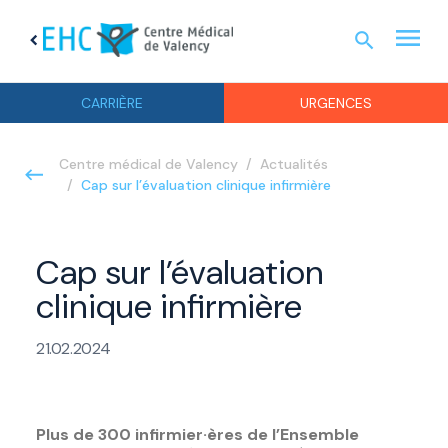
menu
search
chevron_left
URGEN
CARRIÈRE
URGENCES
Centre médical de Valency
Actualités
Cap sur l’évaluation clinique infirmière
Cap sur l’évaluation
clinique infirmière
21.02.2024
Plus de 300 infirmier·ères de l’Ensemble