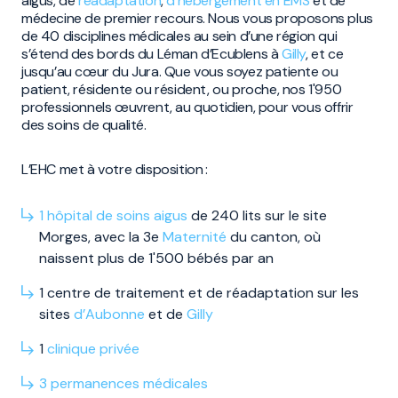
aigus, de
réadaptation
,
d’hébergement en EMS
et de
médecine de premier recours. Nous vous proposons plus
de 40 disciplines médicales au sein d’une région qui
s’étend des bords du Léman d’Ecublens à
Gilly
, et ce
jusqu’au cœur du Jura. Que vous soyez patiente ou
patient, résidente ou résident, ou proche, nos 1'950
professionnels œuvrent, au quotidien, pour vous offrir
des soins de qualité.
L’EHC met à votre disposition :
1 hôpital de soins aigus
de 240 lits sur le site
Morges, avec la 3e
Maternité
du canton, où
naissent plus de 1'500 bébés par an
1 centre de traitement et de réadaptation sur les
sites
d’Aubonne
et de
Gilly
1
clinique privée
3
permanences
médicales