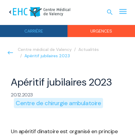
menu
search
chevron_left
URGEN
CARRIÈRE
URGENCES
Centre médical de Valency
Actualités
Apéritif jubilaires 2023
Apéritif jubilaires 2023
20.12.2023
Centre de chirurgie ambulatoire
Un apéritif dinatoire est organisé en principe