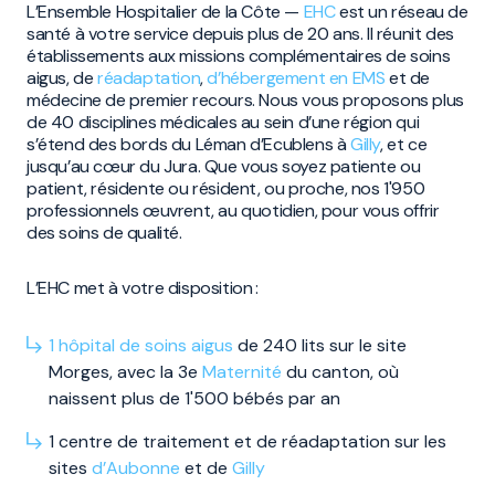
L’Ensemble Hospitalier de la Côte —
EHC
est un réseau de
santé à votre service depuis plus de 20 ans. Il réunit des
établissements aux missions complémentaires de soins
aigus, de
réadaptation
,
d’hébergement en EMS
et de
médecine de premier recours. Nous vous proposons plus
de 40 disciplines médicales au sein d’une région qui
s’étend des bords du Léman d’Ecublens à
Gilly
, et ce
jusqu’au cœur du Jura. Que vous soyez patiente ou
patient, résidente ou résident, ou proche, nos 1'950
professionnels œuvrent, au quotidien, pour vous offrir
des soins de qualité.
L’EHC met à votre disposition :
1 hôpital de soins aigus
de 240 lits sur le site
Morges, avec la 3e
Maternité
du canton, où
naissent plus de 1'500 bébés par an
1 centre de traitement et de réadaptation sur les
sites
d’Aubonne
et de
Gilly