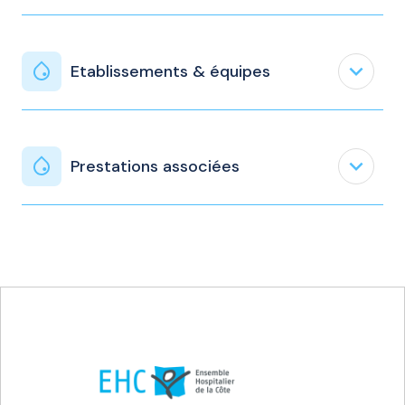
expand_less
Etablissements & équipes
expand_less
Prestations associées