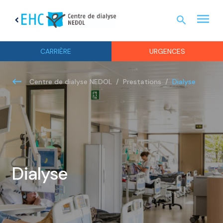
menu
search
chevron_left
URGEN
CARRIÈRE
URGENCES
Dialyse
Centre de dialyse NEDOL
Prestations
Dialyse