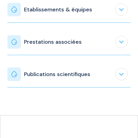
expand_less
Etablissements & équipes
expand_less
Prestations associées
expand_less
Publications scientifiques