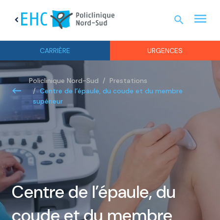
menu
search
chevron_left
URGEN
CARRIÈRE
URGENCES
Policlinique Nord-Sud
Prestations
Centre de l’épaule, du coude et du membre
supérieur
Centre de l’épaule, du
coude et du membre