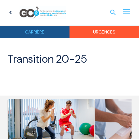
menu
search
chevron_left
URGEN
CARRIÈRE
URGENCES
Transition 20-25