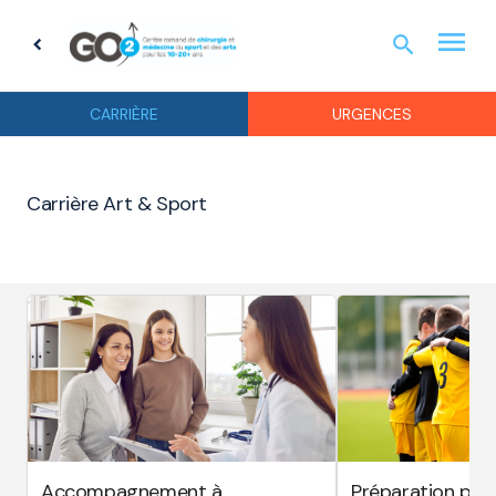
menu
search
chevron_left
URGEN
CARRIÈRE
URGENCES
Carrière Art & Sport
Accompagnement à
Préparation phy