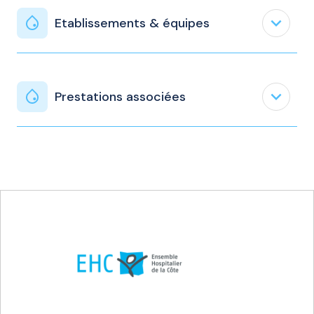
expand_less
Etablissements & équipes
expand_less
Prestations associées