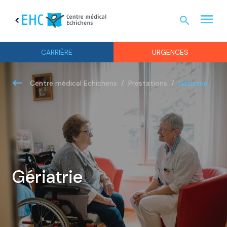
menu
search
chevron_left
URGEN
CARRIÈRE
URGENCES
Gériatrie
Centre médical Echichens
Prestations
Gériatrie