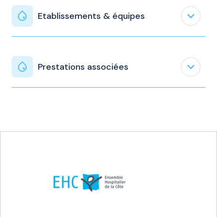
expand_less
Etablissements & équipes
expand_less
Prestations associées