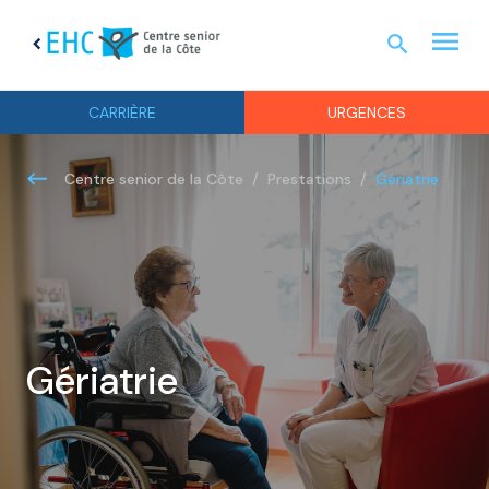
menu
search
chevron_left
URGEN
CARRIÈRE
URGENCES
Gériatrie
Centre senior de la Côte
Prestations
Gériatrie