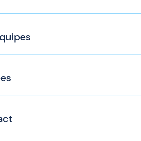
équipes
ées
act