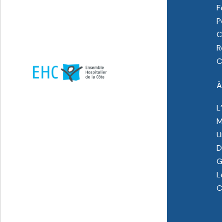
F
P
C
R
C
À
L
M
U
D
G
L
C