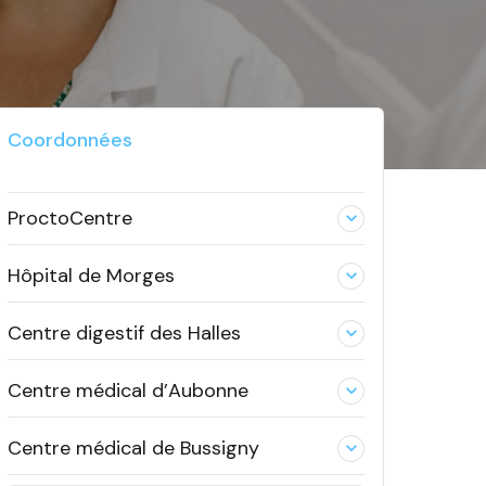
Coordonnées
ProctoCentre
expand_less
Hôpital de Morges
expand_less
Centre digestif des Halles
expand_less
Centre médical d’Aubonne
expand_less
Centre médical de Bussigny
expand_less