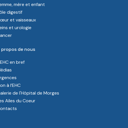
emme, mère et enfant
ôle digestif
œur et vaisseaux
eins et urologie
ancer
 propos de nous
’EHC en bref
édias
rgences
on à l’EHC
alerie de l'Hôpital de Morges
es Ailes du Coeur
ontacts