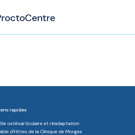
 ProctoCentre
iens rapides
ôle ostéoarticulaire et réadaptation
able d'Hôtes de la Clinique de Morges