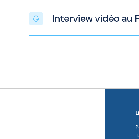
Interview vidéo au
L
P
T