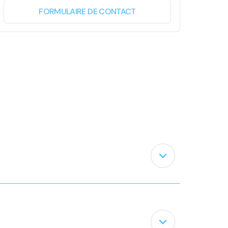
FORMULAIRE DE CONTACT
expand_less
expand_less