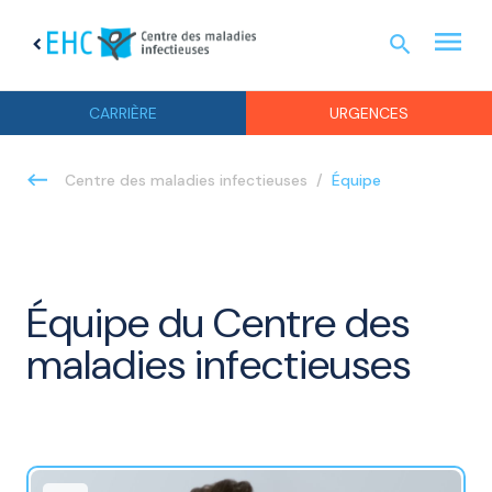
menu
search
chevron_left
URGEN
CARRIÈRE
URGENCES
Équipe
Centre des maladies infectieuses
Équipe du Centre des
maladies infectieuses