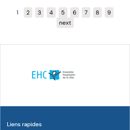
1
2
3
4
5
6
7
8
9
next
Liens rapides