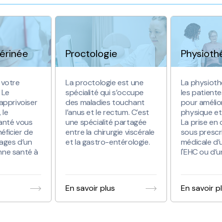
érinée
Proctologie
Physioth
 votre
​​​​​​​La proctologie est une
La physioth
 Le
spécialité qui s’occupe
les patiente
 apprivoiser
des maladies touchant
pour amélior
 le
l’anus et le rectum. C’est
physique et 
santé vous
une spécialité partagée
La prise en 
éficier de
entre la chirurgie viscérale
sous prescr
ages d’un
et la gastro-entérologie.
médicale d’
nne santé à
l'EHC ou d’
En savoir plus
En savoir p