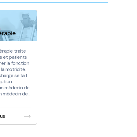
érapie
érapie traite
s et patients
er la fonction
la motricité.
charge se fait
iption
un médecin de
un médecin de…
lus