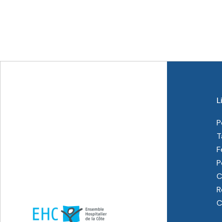
L
P
T
F
P
C
R
C