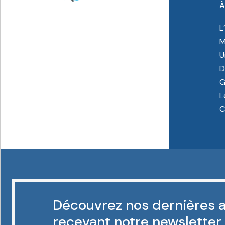
À
L
M
U
D
G
L
C
Découvrez nos dernières a
recevant notre newsletter