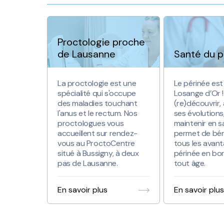
Proctologie proche
de Lausanne
Santé du p
La proctologie est une
Le périnée est
spécialité qui s'occupe
Losange d’Or !
des maladies touchant
(re)découvrir,
l'anus et le rectum. Nos
ses évolutions,
proctologues vous
maintenir en 
accueillent sur rendez-
permet de bén
vous au ProctoCentre
tous les avant
situé à Bussigny, à deux
périnée en bo
pas de Lausanne.
tout âge.
En savoir plus
En savoir plus