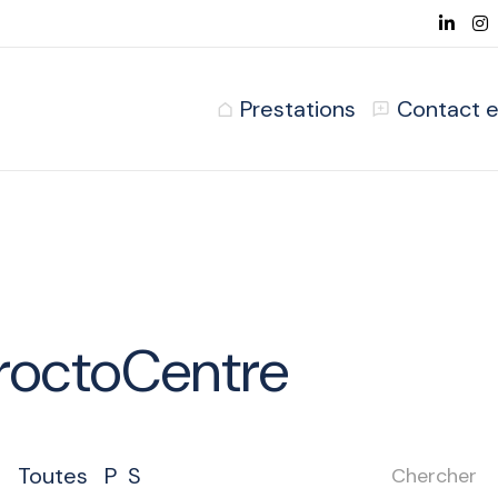
Prestations
Contact e
ProctoCentre
Toutes
P
S