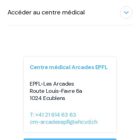
expand_less
Accéder au centre médical
Centre médical Arcades EPFL
EPFL-Les Arcades
Route Louis-Favre 6a
1024 Ecublens
T: +41 21 614 63 63
cm-arcadesepfl@ehc.vd.ch