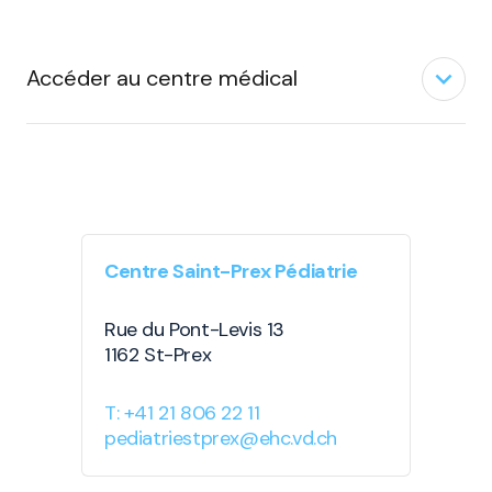
expand_less
Accéder au centre médical
Centre Saint-Prex Pédiatrie
Rue du Pont-Levis 13
1162 St-Prex
T: +41 21 806 22 11
pediatriestprex@ehc.vd.ch