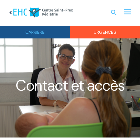
menu
search
chevron_left
URGEN
CARRIÈRE
URGENCES
Contact et accès