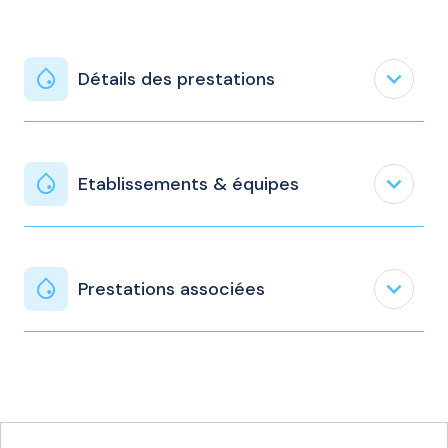
expand_less
Détails des prestations
expand_less
Etablissements & équipes
expand_less
Prestations associées