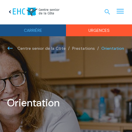
menu
search
chevron_left
URGEN
CARRIÈRE
URGENCES
Orientation
Centre senior de la Côte
Prestations
Orientation