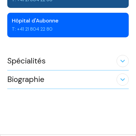
Hôpital d'Aubonne
T: +41 21 804 22 80
Spécialités
expand_less
Biographie
expand_less