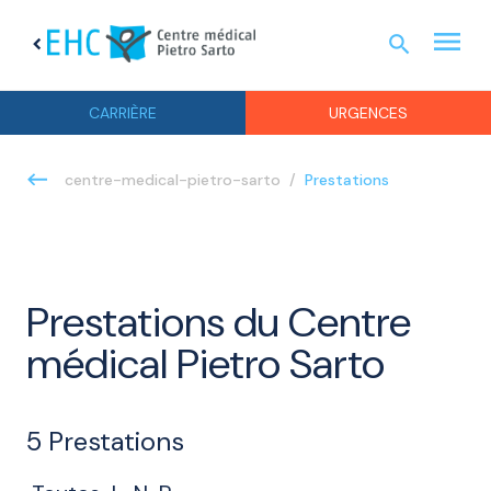
menu
search
chevron_left
URGEN
CARRIÈRE
URGENCES
Prestations
centre-medical-pietro-sarto
Prestations du Centre
médical Pietro Sarto
5
Prestations