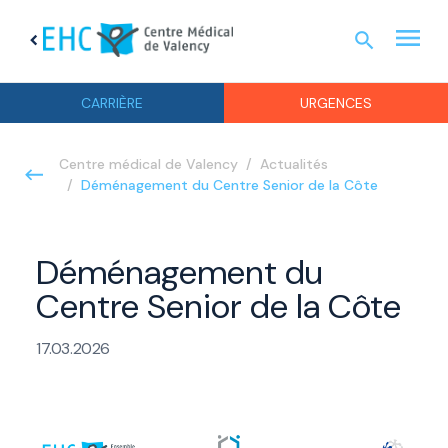
menu
search
chevron_left
URGEN
CARRIÈRE
URGENCES
Centre médical de Valency
Actualités
Déménagement du Centre Senior de la Côte
Déménagement du
Centre Senior de la Côte
17.03.2026