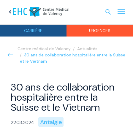
menu
search
chevron_left
URGEN
CARRIÈRE
URGENCES
Centre médical de Valency
Actualités
30 ans de collaboration hospitalière entre la Suisse
et le Vietnam
30 ans de collaboration
hospitalière entre la
Suisse et le Vietnam
Antalgie
22.03.2024