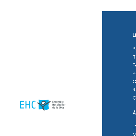
L
P
T
F
P
C
R
C
À
L
M