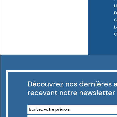
U
D
G
L
C
Découvrez nos dernières a
recevant notre newsletter