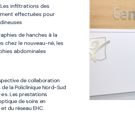
es infiltrations des
lement effectuées pour
ndineuses
raphies de hanches à la
 chez le nouveau-né, les
aphies abdominales
spective de collaboration
 de la Policlinique Nord-Sud
e·s. Les prestations
optique de soins en
n et du réseau EHC.