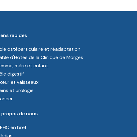
iens rapides
ôle ostéoarticulaire et réadaptation
able d'Hôtes de la Clinique de Morges
emme, mère et enfant
ôle digestif
œur et vaisseaux
eins et urologie
ancer
 propos de nous
’EHC en bref
édias