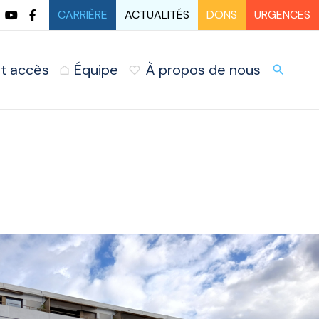
CARRIÈRE
ACTUALITÉS
DONS
URGENCES
t accès
Équipe
À propos de nous
URG
search