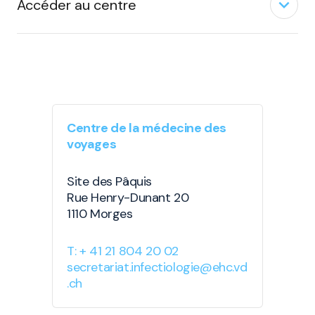
expand_less
Accéder au centre
Centre de la médecine des
voyages
Site des Pâquis
Rue Henry-Dunant 20
1110 Morges
T: + 41 21 804 20 02
secretariat.infectiologie@ehc.vd
.ch