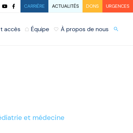
CARRIÈRE
ACTUALITÉS
DONS
URGENCES
t accès
Équipe
À propos de nous
URG
search
diatrie et médecine