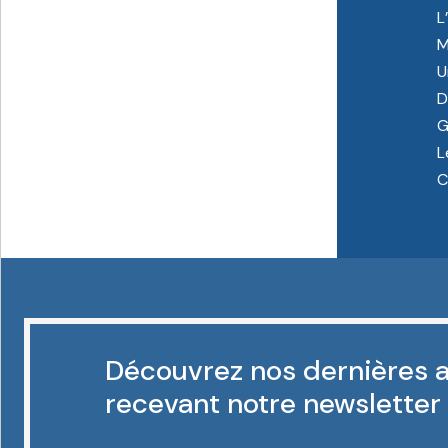
L
M
U
D
G
L
C
Découvrez nos dernières a
recevant notre newsletter