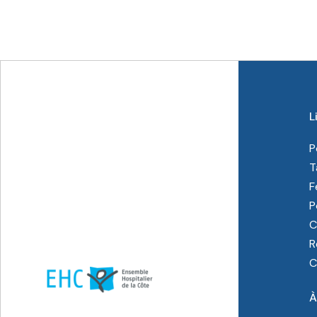
L
P
T
F
P
C
R
C
À