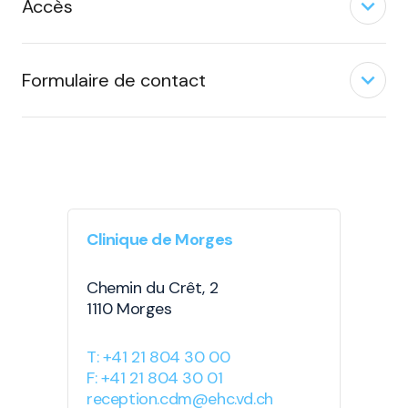
expand_less
Accès
expand_less
Formulaire de contact
Clinique de Morges
Chemin du Crêt, 2
1110 Morges
T: +41 21 804 30 00
F: +41 21 804 30 01
reception.cdm@ehc.vd.ch