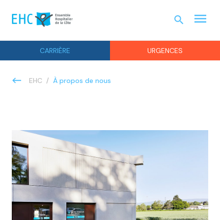
menu
search
URGEN
CARRIÈRE
URGENCES
À propos de nous
EHC