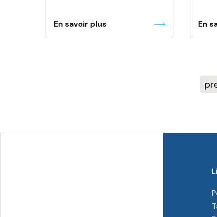
En savoir plus
En sa
pr
L
P
T