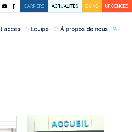
CARRIÈRE
ACTUALITÉS
DONS
URGENCES
t accès
Équipe
À propos de nous
URG
search