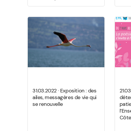
31.03.2022 · Exposition : des
21.0
ailes, messagères de vie qui
déte
se renouvelle
pati
l’Ens
Côt