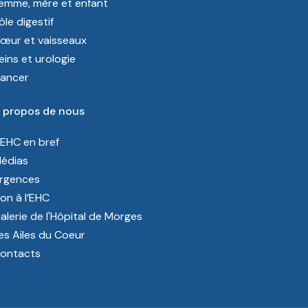
emme, mère et enfant
ôle digestif
œur et vaisseaux
eins et urologie
ancer
 propos de nous
’EHC en bref
édias
rgences
on à l’EHC
alerie de l'Hôpital de Morges
es Ailes du Coeur
ontacts