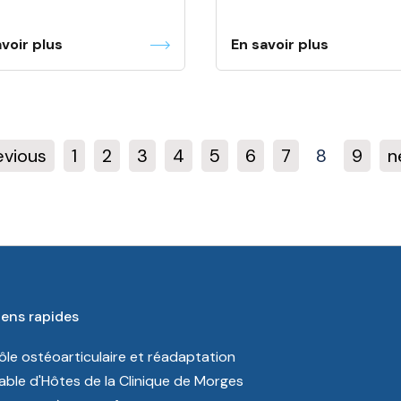
voir plus
En savoir plus
evious
1
2
3
4
5
6
7
8
9
n
iens rapides
ôle ostéoarticulaire et réadaptation
able d'Hôtes de la Clinique de Morges