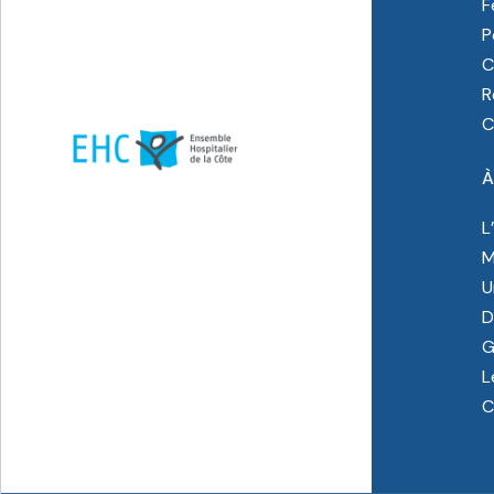
F
P
C
R
C
À
L
M
U
D
G
L
C