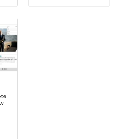
ôte
ew