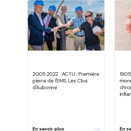
20.05.2022 · ACTU : Première
19.0
pierre de l'EMS Les Clos
mond
d'Aubonne
chro
infl
En savoir plus
En sa