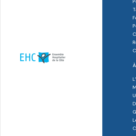
P
T
F
P
C
R
C
À
L
M
U
D
G
L
C