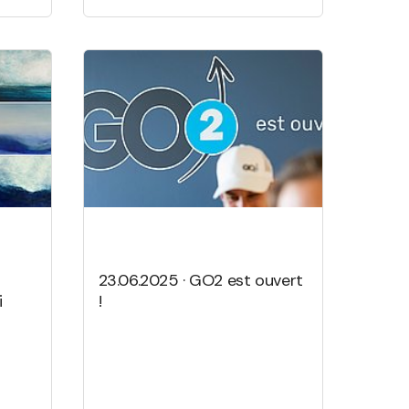
23.06.2025 · GO2 est ouvert
i
!