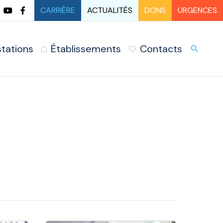
CARRIÈRE
ACTUALITÉS
DONS
URGENCES
stations
Établissements
Contacts
URG
search