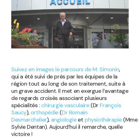
Suivez en images le parcours de M. Simonin
,
qui a été suivi de près par les équipes de la
région tout au long de son traitement, suite à
un grave accident. Il met en exergue l’avantage
de regards croisés associant plusieurs
spécialités :
chirurgie vasculaire
(Dr
François
Saucy
),
orthopédie
(
Dr Romain
Desmarchelier
),
angiologie
et
physiothérapie
(Mme
Sylvie Dentan). Aujourd’hui il remarche, quelle
victoire !