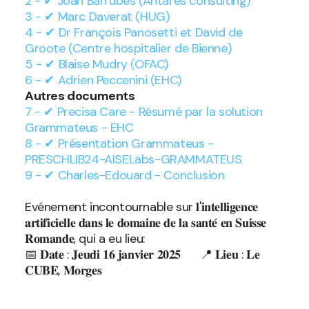
2 - ✔ Joan Barrubés (Antares consulting)
3 - ✔ Marc Daverat (HUG)
4 - ✔ Dr François Panosetti et David de
Groote (Centre hospitalier de Bienne)
5 - ✔ Blaise Mudry (OFAC)
6 - ✔ Adrien Peccenini (EHC)
Autres documents
7 -
✔
Precisa Care - Résumé par la solution
Grammateus - EHC
8 -
✔
Présentation Grammateus -
PRESCHLIB24-AISELabs-GRAMMATEUS
9 - ✔ Charles-Edouard - Conclusion
Evénement incontournable sur 𝐥'𝐢𝐧𝐭𝐞𝐥𝐥𝐢𝐠𝐞𝐧𝐜𝐞
𝐚𝐫𝐭𝐢𝐟𝐢𝐜𝐢𝐞𝐥𝐥𝐞 𝐝𝐚𝐧𝐬 𝐥𝐞 𝐝𝐨𝐦𝐚𝐢𝐧𝐞 𝐝𝐞 𝐥𝐚 𝐬𝐚𝐧𝐭𝐞́ 𝐞𝐧 𝐒𝐮𝐢𝐬𝐬𝐞
𝐑𝐨𝐦𝐚𝐧𝐝𝐞, qui a eu lieu:
📅 𝐃𝐚𝐭𝐞 : 𝐉𝐞𝐮𝐝𝐢 𝟏𝟔 𝐣𝐚𝐧𝐯𝐢𝐞𝐫 𝟐𝟎𝟐𝟓 📍 𝐋𝐢𝐞𝐮 : 𝐋𝐞
𝐂𝐔𝐁𝐄, 𝐌𝐨𝐫𝐠𝐞𝐬