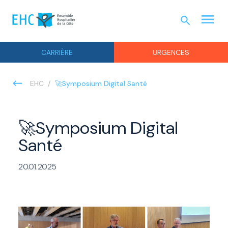
menu
search
URGEN
CARRIÈRE
URGENCES
🚀Symposium Digital Santé
EHC
🚀Symposium Digital
Santé
20.01.2025