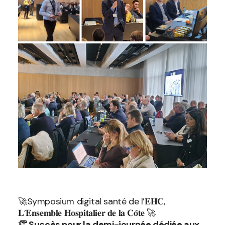
🚀Symposium digital santé de l’𝐄𝐇𝐂,
𝐋’𝐄𝐧𝐬𝐞𝐦𝐛𝐥𝐞 𝐇𝐨𝐬𝐩𝐢𝐭𝐚𝐥𝐢𝐞𝐫 𝐝𝐞 𝐥𝐚 𝐂𝐨̂𝐭𝐞 🚀
👏 Succès pour la demi-journée dédiée aux