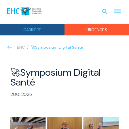
menu
search
URGEN
CARRIÈRE
URGENCES
🚀Symposium Digital Santé
EHC
🚀Symposium Digital
Santé
20.01.2025