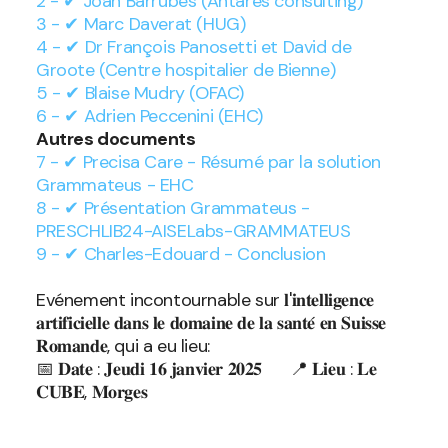
2 - ✔ Joan Barrubés (Antares consulting)
3 - ✔ Marc Daverat (HUG)
4 - ✔ Dr François Panosetti et David de
Groote (Centre hospitalier de Bienne)
5 - ✔ Blaise Mudry (OFAC)
6 - ✔ Adrien Peccenini (EHC)
Autres documents
7 -
✔
Precisa Care - Résumé par la solution
Grammateus - EHC
8 -
✔
Présentation Grammateus -
PRESCHLIB24-AISELabs-GRAMMATEUS
9 - ✔ Charles-Edouard - Conclusion
Evénement incontournable sur 𝐥'𝐢𝐧𝐭𝐞𝐥𝐥𝐢𝐠𝐞𝐧𝐜𝐞
𝐚𝐫𝐭𝐢𝐟𝐢𝐜𝐢𝐞𝐥𝐥𝐞 𝐝𝐚𝐧𝐬 𝐥𝐞 𝐝𝐨𝐦𝐚𝐢𝐧𝐞 𝐝𝐞 𝐥𝐚 𝐬𝐚𝐧𝐭𝐞́ 𝐞𝐧 𝐒𝐮𝐢𝐬𝐬𝐞
𝐑𝐨𝐦𝐚𝐧𝐝𝐞, qui a eu lieu:
📅 𝐃𝐚𝐭𝐞 : 𝐉𝐞𝐮𝐝𝐢 𝟏𝟔 𝐣𝐚𝐧𝐯𝐢𝐞𝐫 𝟐𝟎𝟐𝟓 📍 𝐋𝐢𝐞𝐮 : 𝐋𝐞
𝐂𝐔𝐁𝐄, 𝐌𝐨𝐫𝐠𝐞𝐬