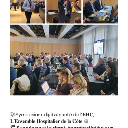
🚀Symposium digital santé de l’𝐄𝐇𝐂,
𝐋’𝐄𝐧𝐬𝐞𝐦𝐛𝐥𝐞 𝐇𝐨𝐬𝐩𝐢𝐭𝐚𝐥𝐢𝐞𝐫 𝐝𝐞 𝐥𝐚 𝐂𝐨̂𝐭𝐞 🚀
👏 Succès pour la demi-journée dédiée aux