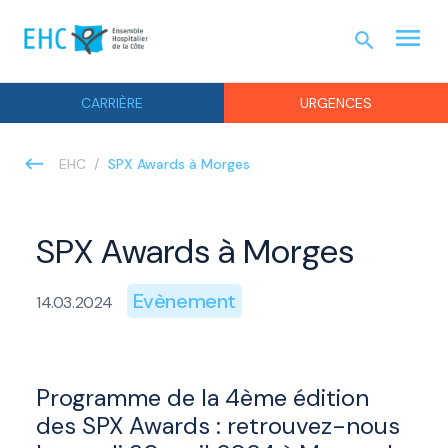
menu
search
URGEN
CARRIÈRE
URGENCES
SPX Awards à Morges
EHC
SPX Awards à Morges
Evènement
14.03.2024
Programme de la 4ème édition
des SPX Awards : retrouvez-nous