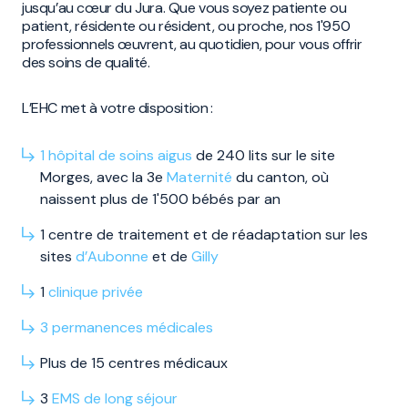
jusqu’au cœur du Jura. Que vous soyez patiente ou
patient, résidente ou résident, ou proche, nos 1'950
professionnels œuvrent, au quotidien, pour vous offrir
des soins de qualité.
L’EHC met à votre disposition :
1 hôpital de soins aigus
de 240 lits sur le site
Morges, avec la 3e
Maternité
du canton, où
naissent plus de 1'500 bébés par an
1 centre de traitement et de réadaptation sur les
sites
d’Aubonne
et de
Gilly
1
clinique privée
3
permanences
médicales
Plus de 15 centres médicaux
3
EMS
de long
séjour