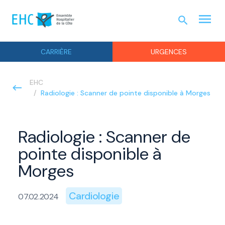
menu
search
URGEN
CARRIÈRE
URGENCES
EHC
Radiologie : Scanner de pointe disponible à Morges
Radiologie : Scanner de
pointe disponible à
Morges
Cardiologie
07.02.2024