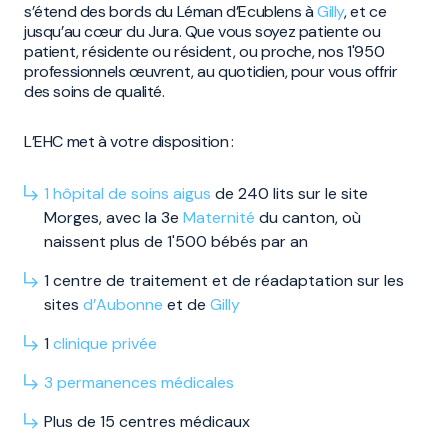
s’étend des bords du Léman d’Ecublens à
Gilly
, et ce
jusqu’au cœur du Jura. Que vous soyez patiente ou
patient, résidente ou résident, ou proche, nos 1'950
professionnels œuvrent, au quotidien, pour vous offrir
des soins de qualité.
L’EHC met à votre disposition :
1 hôpital de soins aigus
de 240 lits sur le site
Morges, avec la 3e
Maternité
du canton, où
naissent plus de 1'500 bébés par an
1 centre de traitement et de réadaptation sur les
sites
d’Aubonne
et de
Gilly
1
clinique privée
3
permanences
médicales
Plus de 15 centres médicaux