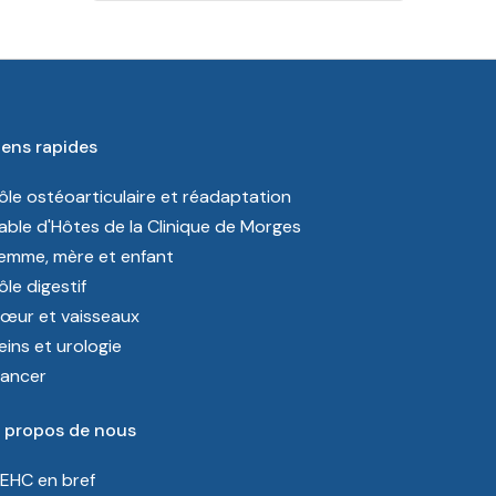
iens rapides
ôle ostéoarticulaire et réadaptation
able d'Hôtes de la Clinique de Morges
emme, mère et enfant
ôle digestif
œur et vaisseaux
eins et urologie
ancer
 propos de nous
’EHC en bref