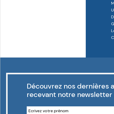
M
U
D
G
L
C
Découvrez nos dernières a
recevant notre newsletter