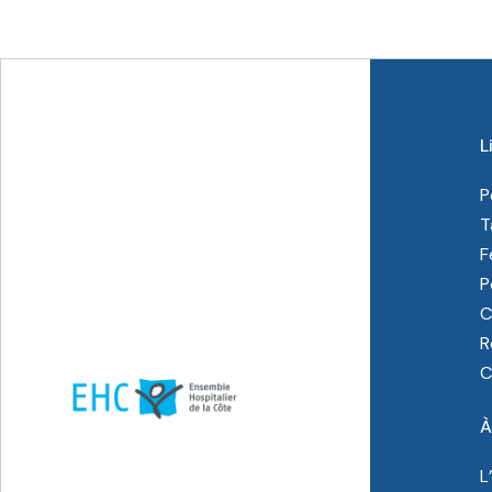
L
P
T
F
P
C
R
C
À
L