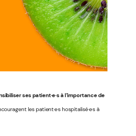
biliser ses patient·e·s à l'importance de
couragent les patient·e·s hospitalisé·e·s à