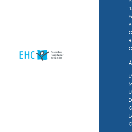
P
T
F
P
C
R
C
À
L
M
U
D
G
L
C