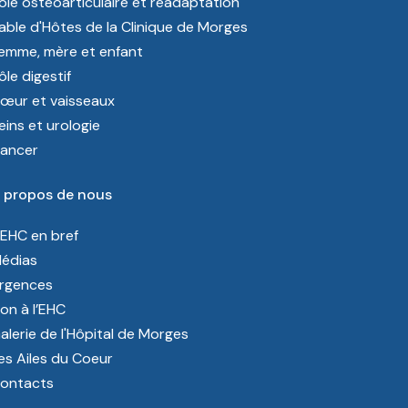
ôle ostéoarticulaire et réadaptation
able d'Hôtes de la Clinique de Morges
emme, mère et enfant
ôle digestif
œur et vaisseaux
eins et urologie
ancer
 propos de nous
’EHC en bref
édias
rgences
on à l’EHC
alerie de l'Hôpital de Morges
es Ailes du Coeur
ontacts