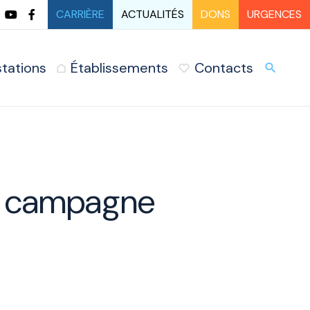
CARRIÈRE
ACTUALITÉS
DONS
URGENCES
stations
Établissements
Contacts
URG
search
 la campagne