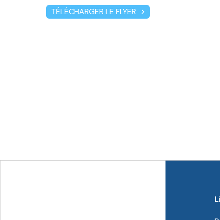
TÉLÉCHARGER LE FLYER
chevron_right
L