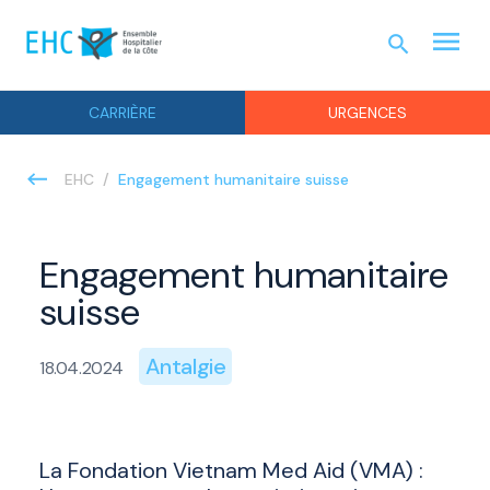
menu
search
URGEN
CARRIÈRE
URGENCES
Engagement humanitaire suisse
EHC
Engagement humanitaire
suisse
Antalgie
18.04.2024
La Fondation Vietnam Med Aid (VMA) :